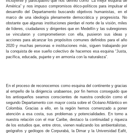
incluyente y participativo que nos definió como “La mejor esquina de
América” y nos impuso compromisos ético-políticos para impulsar el
desarrollo del Departamento buscando objetivos humanistas, en el
marco de una ideología plenamente democrática y progresista. No
obstante que algunas instituciones pierdan el norte de la visión, miles
de líderes, ciudadanos y dirigentes que en Medellín y las subregiones
se vincularon y comprometieron con ella, pusieron sus ideas y
acciones para alcanzar los propósitos comunes definidos para el año
2020 y muchas personas e instituciones más, siguen trabajando por
la conquista de ese sueño colectivo de hacernos esa esquina “Justa,
pacífica, educada, pujante y en armonía con la naturaleza”.
En el proceso de reconocernos como esquina del continente y gracias
al empeño de la dirigencia urabaense, por fin hemos conseguido que
los antioqueños seamos conscientes de nuestra condición como el
segundo Departamento con mayor costa sobre el Océano Atlántico en
Colombia. Gracias a ello, en la región hemos comenzado a poner
atención a esa costa, sus problemas y potencialidades. En torno a
nuestra relación con el mar Caribe, destaco la continuidad y riqueza
de los estudios que, entre otros, vienen realizando los ambientalistas,
geógrafos y geólogos de Corpurabá, la Dimar y la Universidad Eafit,