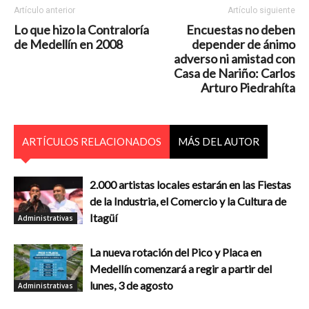
Artículo anterior
Artículo siguiente
Lo que hizo la Contraloría
Encuestas no deben
de Medellín en 2008
depender de ánimo
adverso ni amistad con
Casa de Nariño: Carlos
Arturo Piedrahíta
ARTÍCULOS RELACIONADOS
MÁS DEL AUTOR
2.000 artistas locales estarán en las Fiestas
de la Industria, el Comercio y la Cultura de
Itagüí
Administrativas
La nueva rotación del Pico y Placa en
Medellín comenzará a regir a partir del
lunes, 3 de agosto
Administrativas