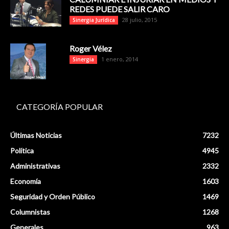
REDES PUEDE SALIR CARO
28 julio, 2015
Sinergia Jurídica
Roger Vélez
1 enero, 2014
Sinergia
CATEGORÍA POPULAR
Últimas Noticias
7232
Política
4945
Administrativas
2332
Economía
1603
Seguridad y Orden Público
1469
Columnistas
1268
Generales
963