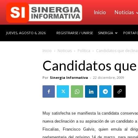
Sinergia
Inicio
Noticias
JUEVES, AGOSTO 6, 2026
REGISTRARSE / UNIRSE
SINERGIA
PORTAFO
Informativa
Inicio
Noticias
Política
Candidatos que declina
Candidatos que 
Por
Sinergia Informativa
-
22 diciembre, 2009
Muy satisfecha se manifiesta la candidata conserva
nueva declinación a su aspiración de un candidato a 
Fiscalías, Francisco Galvis, quien emula al dir
parlamentaria del próximo 14 de marzo, para respal