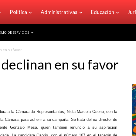
Política
Administrativas
Educación
Jur
LIO DE SERVICIOS
n en su favor
declinan en su favor
dora a la Cámara de Representantes, Nidia Marcela Osorio, con la
la Cámara, para adherir a su campaña. Se trata del ex director de
igente Gonzalo Mesa, quien también renunció a su aspiración
darla. La candidata Osorio, con el número 107 en el tarjetón de