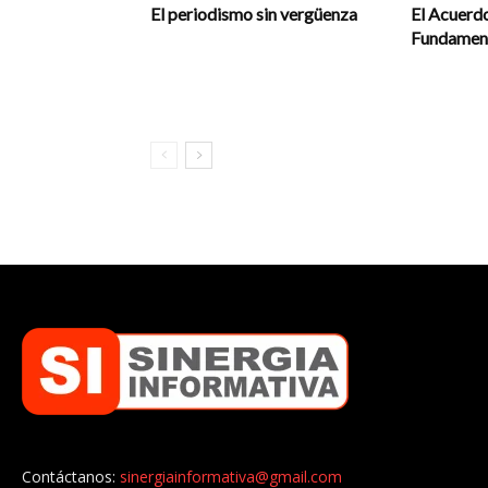
El periodismo sin vergüenza
El Acuerdo
Fundament
Contáctanos:
sinergiainformativa@gmail.com