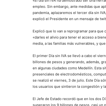
«El día sin IVA ha demostrado ser una herra
empleo. Sin embargo, ante medidas que apl
pandemia, aplazaremos el tercer día sin IV
explicó el Presidente en un mensaje de twit
Explicó que lo van a reprogramar para que c
«darles el alivio para tener el acceso a bie
media, a las familias más vulnerables, y qu
El primer Día sin IVA se llevó a cabo el vie
billones de pesos y generando, además, gr
en algunas ciudades como Medellín. Esta sit
presenciales de electrodomésticos, computa
se realizó el viernes, 3 de julio. Este Día s
los usuarios que sintieron la congestión y l
El Jefe de Estado recordó que en los dos Dí
superaron los 9 billones de pesos, casi un 