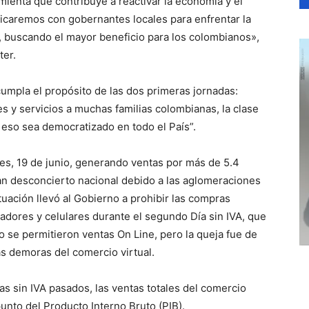
mienta que contribuye a reactivar la economía y el
icaremos con gobernantes locales para enfrentar la
A, buscando el mayor beneficio para los colombianos»,
ter.
umpla el propósito de las dos primeras jornadas:
nes y servicios a muchas familias colombianas, la clase
e eso sea democratizado en todo el País”.
rnes, 19 de junio, generando ventas por más de 5.4
an desconcierto nacional debido a las aglomeraciones
uación llevó al Gobierno a prohibir las compras
dores y celulares durante el segundo Día sin IVA, que
ólo se permitieron ventas On Line, pero la queja fue de
as demoras del comercio virtual.
as sin IVA pasados, las ventas totales del comercio
punto del Producto Interno Bruto (PIB).