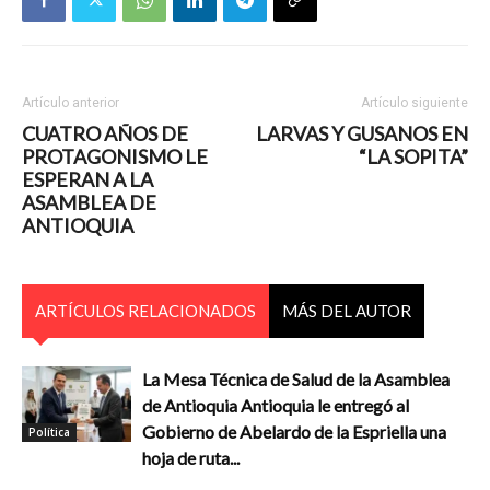
Artículo anterior
Artículo siguiente
CUATRO AÑOS DE
LARVAS Y GUSANOS EN
PROTAGONISMO LE
“LA SOPITA”
ESPERAN A LA
ASAMBLEA DE
ANTIOQUIA
ARTÍCULOS RELACIONADOS
MÁS DEL AUTOR
La Mesa Técnica de Salud de la Asamblea
de Antioquia Antioquia le entregó al
Gobierno de Abelardo de la Espriella una
Política
hoja de ruta...