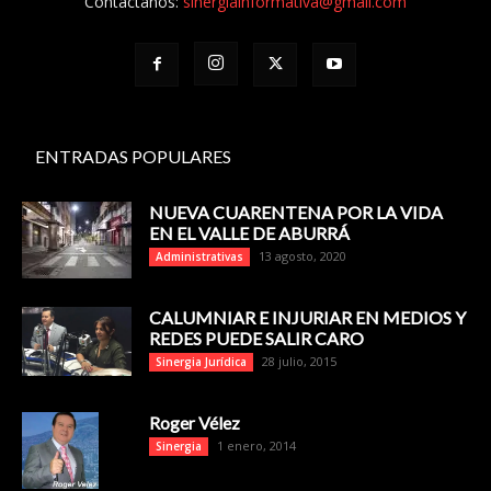
Contáctanos:
sinergiainformativa@gmail.com
ENTRADAS POPULARES
NUEVA CUARENTENA POR LA VIDA
EN EL VALLE DE ABURRÁ
13 agosto, 2020
Administrativas
CALUMNIAR E INJURIAR EN MEDIOS Y
REDES PUEDE SALIR CARO
28 julio, 2015
Sinergia Jurídica
Roger Vélez
1 enero, 2014
Sinergia