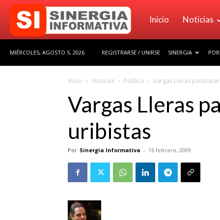
Sinergia
Inicio
Noticias
MIÉRCOLES, AGOSTO 5, 2026
REGISTRARSE / UNIRSE
SINERGIA
POR
Informativa
Inicio
Noticias
Política
Vargas Lleras participar
Vargas Lleras pa
uribistas
Por
Sinergia Informativa
-
16 febrero, 2009