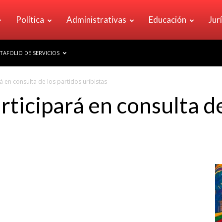
Política
Administrativas
Educación
Jur
TAFOLIO DE SERVICIOS
á en consulta de los partidos uribistas
rticipará en consulta de