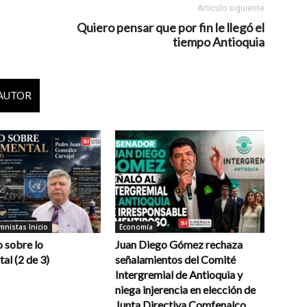
Artículo siguiente
Quiero pensar que por fin le llegó el
tiempo Antioquia
 AUTOR
nistas Inicio
Economía
 sobre lo
Juan Diego Gómez rechaza
al (2 de 3)
señalamientos del Comité
Intergremial de Antioquia y
niega injerencia en elección de
Junta Directiva Comfenalco