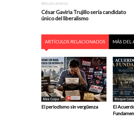
Artículo anterior
César Gaviria Trujillo sería candidato
único del liberalismo
ARTÍCULOS RELACIONADOS
MÁS DEL
Mea Culpa
Bloque Colum
El periodismo sin vergüenza
El Acuerdo
Fundament