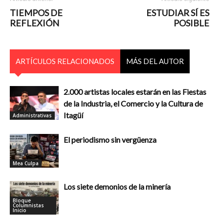
TIEMPOS DE
ESTUDIAR SÍ ES
REFLEXIÓN
POSIBLE
ARTÍCULOS RELACIONADOS
MÁS DEL AUTOR
2.000 artistas locales estarán en las Fiestas
de la Industria, el Comercio y la Cultura de
Itagüí
Administrativas
El periodismo sin vergüenza
Mea Culpa
Los siete demonios de la minería
Bloque
Columnistas
Inicio