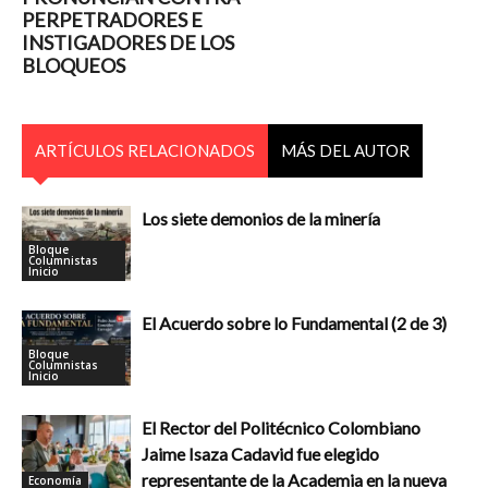
PERPETRADORES E
INSTIGADORES DE LOS
BLOQUEOS
ARTÍCULOS RELACIONADOS
MÁS DEL AUTOR
Los siete demonios de la minería
Bloque
Columnistas
Inicio
El Acuerdo sobre lo Fundamental (2 de 3)
Bloque
Columnistas
Inicio
El Rector del Politécnico Colombiano
Jaime Isaza Cadavid fue elegido
representante de la Academia en la nueva
Economía