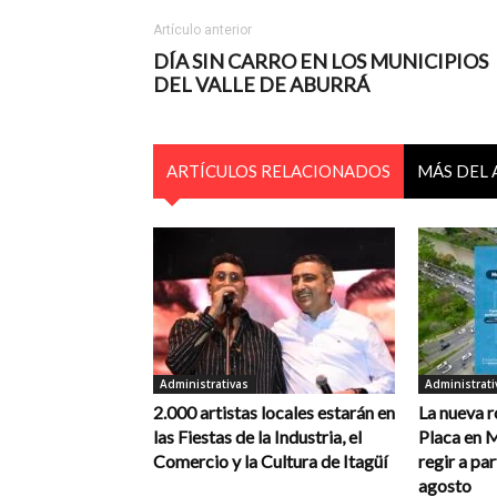
Artículo anterior
DÍA SIN CARRO EN LOS MUNICIPIOS
DEL VALLE DE ABURRÁ
ARTÍCULOS RELACIONADOS
MÁS DEL
Administrativas
Administrati
2.000 artistas locales estarán en
La nueva r
las Fiestas de la Industria, el
Placa en 
Comercio y la Cultura de Itagüí
regir a par
agosto