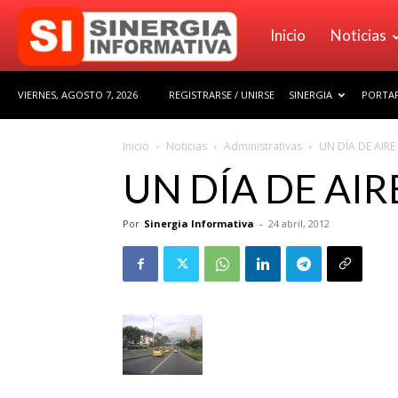
Sinergia
Inicio
Noticias
VIERNES, AGOSTO 7, 2026
REGISTRARSE / UNIRSE
SINERGIA
PORTAF
Informativa
Inicio
Noticias
Administrativas
UN DÍA DE AIRE
UN DÍA DE AIR
Por
Sinergia Informativa
-
24 abril, 2012