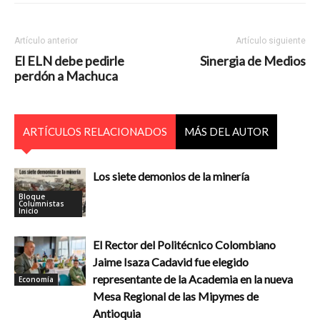
Artículo anterior
Artículo siguiente
El ELN debe pedirle
Sinergia de Medios
perdón a Machuca
ARTÍCULOS RELACIONADOS
MÁS DEL AUTOR
Los siete demonios de la minería
Bloque
Columnistas
Inicio
El Rector del Politécnico Colombiano
Jaime Isaza Cadavid fue elegido
representante de la Academia en la nueva
Economía
Mesa Regional de las Mipymes de
Antioquia