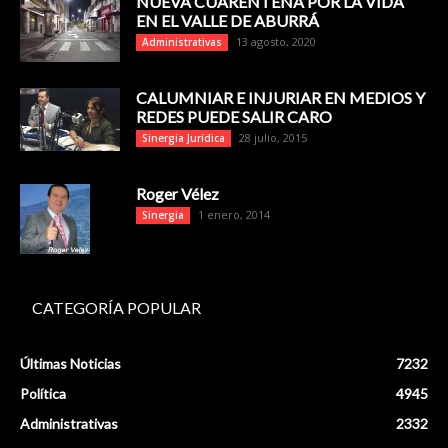
NUEVA CUARENTENA POR LA VIDA
EN EL VALLE DE ABURRÁ
13 agosto, 2020
Administrativas
CALUMNIAR E INJURIAR EN MEDIOS Y
REDES PUEDE SALIR CARO
28 julio, 2015
Sinergia Jurídica
Roger Vélez
1 enero, 2014
Sinergia
CATEGORÍA POPULAR
Últimas Noticias
7232
Política
4945
Administrativas
2332