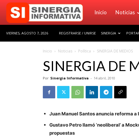
Sinergia
Inicio
Noticias
VIERNES, AGOSTO 7, 2026
REGISTRARSE / UNIRSE
SINERGIA
PORTAF
Informativa
Inicio
Noticias
Política
SINERGIA DE MEDIOS
SINERGIA DE 
Por
Sinergia Informativa
-
14 abril, 2010
Juan Manuel Santos anuncia reforma a la
Gustavo Petro llamó ‘neoliberal’ a Mock
propuestas