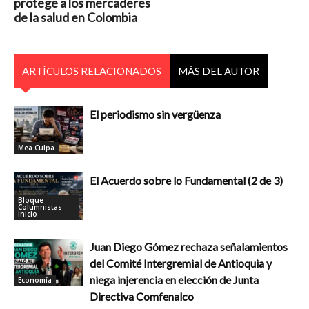
protege a los mercaderes
de la salud en Colombia
ARTÍCULOS RELACIONADOS
MÁS DEL AUTOR
El periodismo sin vergüenza
Mea Culpa
El Acuerdo sobre lo Fundamental (2 de 3)
Bloque
Columnistas
Inicio
Juan Diego Gómez rechaza señalamientos
del Comité Intergremial de Antioquia y
niega injerencia en elección de Junta
Economía
Directiva Comfenalco