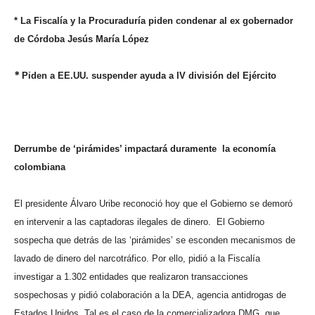
* La Fiscalía y la Procuraduría piden condenar al ex gobernador
de Córdoba Jesús María López
*
Piden a EE.UU. suspender ayuda a IV división del Ejército
Derrumbe de ‘pirámides’ impactará duramente
la economía
colombiana
El presidente Álvaro Uribe reconoció hoy que el Gobierno se demoró
en intervenir a las captadoras ilegales de dinero.
El Gobierno
sospecha que detrás de las ‘pirámides’ se esconden mecanismos de
lavado de dinero del narcotráfico. Por ello, pidió a la Fiscalía
investigar a 1.302 entidades que realizaron transacciones
sospechosas y pidió colaboración a la DEA, agencia antidrogas de
Estados Unidos.
Tal es el caso de la comercializadora DMG, que