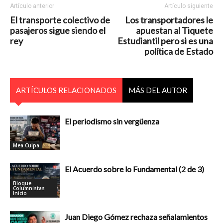
Artículo anterior
Artículo siguiente
El transporte colectivo de
Los transportadores le
pasajeros sigue siendo el
apuestan al Tiquete
rey
Estudiantil pero si es una
política de Estado
ARTÍCULOS RELACIONADOS
MÁS DEL AUTOR
El periodismo sin vergüenza
Mea Culpa
El Acuerdo sobre lo Fundamental (2 de 3)
Bloque
Columnistas
Inicio
Juan Diego Gómez rechaza señalamientos