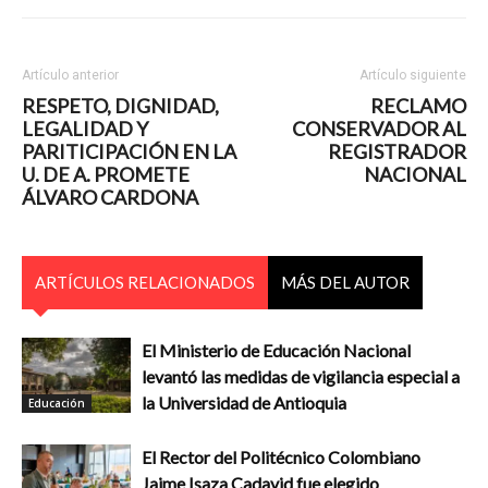
Artículo anterior
Artículo siguiente
RESPETO, DIGNIDAD,
RECLAMO
LEGALIDAD Y
CONSERVADOR AL
PARITICIPACIÓN EN LA
REGISTRADOR
U. DE A. PROMETE
NACIONAL
ÁLVARO CARDONA
ARTÍCULOS RELACIONADOS
MÁS DEL AUTOR
El Ministerio de Educación Nacional
levantó las medidas de vigilancia especial a
la Universidad de Antioquia
Educación
El Rector del Politécnico Colombiano
Jaime Isaza Cadavid fue elegido