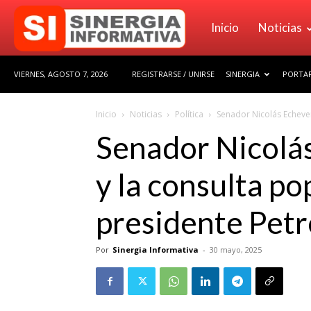
Sinergia
Inicio
Noticias
VIERNES, AGOSTO 7, 2026
REGISTRARSE / UNIRSE
SINERGIA
PORTAF
Informativa
Inicio
Noticias
Política
Senador Nicolás Echever
Senador Nicolás
y la consulta p
presidente Petr
Por
Sinergia Informativa
-
30 mayo, 2025