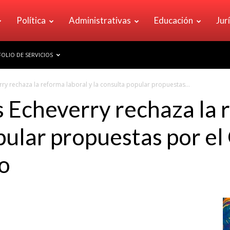
Política
Administrativas
Educación
Jur
OLIO DE SERVICIOS
ry rechaza la reforma laboral y la consulta popular propuestas...
 Echeverry rechaza la 
opular propuestas por el
o