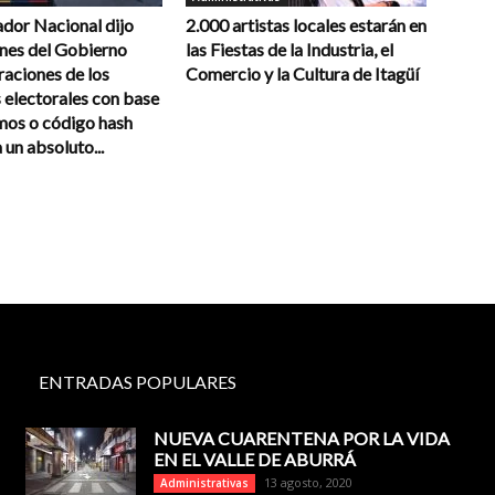
ador Nacional dijo
2.000 artistas locales estarán en
ones del Gobierno
las Fiestas de la Industria, el
raciones de los
Comercio y la Cultura de Itagüí
 electorales con base
mos o código hash
un absoluto...
ENTRADAS POPULARES
NUEVA CUARENTENA POR LA VIDA
EN EL VALLE DE ABURRÁ
13 agosto, 2020
Administrativas