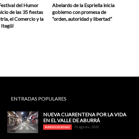
 Festival del Humor
Abelardo de la Espriella inicia
icio de las 35 fiestas
gobierno con promesa de
tria, el Comercio y la
“orden, autoridad y libertad”
 Itagüí
ENTRADAS POPULARES
NUEVA CUARENTENA POR LA VIDA
EN EL VALLE DE ABURRÁ
13 agosto, 2020
Administrativas