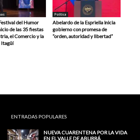
vas
Política
 Festival del Humor
Abelardo de la Espriella inicia
icio de las 35 fiestas
gobierno con promesa de
tria, el Comercio y la
“orden, autoridad y libertad”
 Itagüí
ENTRADAS POPULARES
NUEVA CUARENTENA POR LA VIDA
EN EL VALLE DE ABURRÁ