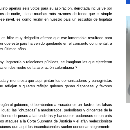
stó apenas seis votos para su aspiración, derrotada inclusive por
ulos de nadie, tiene muchas más razones de fondo que el simple
se nivel, es como recibir en nuestro país un escudito de hojalata
es hilar muy delgadito afirmar que ese lamentable resultado para
 en que este país ha venido quedando en el concierto continental, a
los últimos años.
, lagartería o relaciones públicas, se imaginan las que ejercieron
ua en desmedro de la aspiración colombiana ?
lada y mentirosa que aquí pintan los comunicadores y panegiristas
ue reflejan o quieren reflejar quienes ganan dispensas y favores
 según el gobierno, el bombardeo a Ecuador es un lastre; los falsos
s igual; las “chuzadas” a magistrados, periodistas y dirigentes de la
millones de pesos a latifundistas y banqueros poderosos en un país
mos ataques a la Corte Suprema de Justicia y el afán reeleccionista
aciones que aquí los incondicionales suelen condenar alegremente.