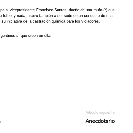
lpa al vicepresidente Francisco Santos, dueño de una mufa (*) que
de fútbol y nada; aspiró también a ser sede de un concurso de miss
u iniciativa de la castración química para los violadores.
rgentinos sí que creen en ella.
Artículo siguiente
n
Anecdotario