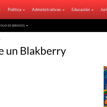
Política
Administrativas
Educación
Jur
OLIO DE SERVICIOS
y
e un Blakberry