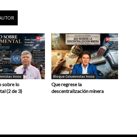
 AUTOR
nistas Inicio
Bloque Columnistas Inicio
 sobre lo
Que regrese la
al (2 de 3)
descentralización minera