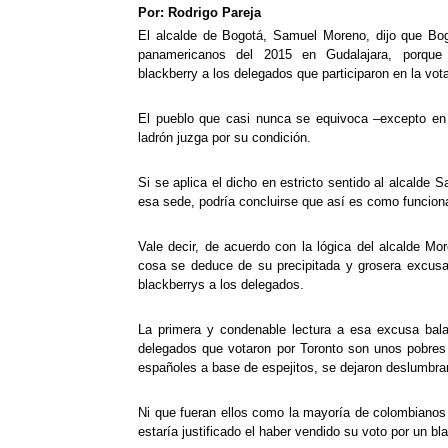
Por: Rodrigo Pareja
El alcalde de Bogotá, Samuel Moreno, dijo que Bog
panamericanos del 2015 en Gudalajara, porque l
blackberry a los delegados que participaron en la vot
El pueblo que casi nunca se equivoca –excepto en 
ladrón juzga por su condición.
Si se aplica el dicho en estricto sentido al alcalde
esa sede, podría concluirse que así es como funcionan
Vale decir, de acuerdo con la lógica del alcalde Mo
cosa se deduce de su precipitada y grosera excusa 
blackberrys a los delegados.
La primera y condenable lectura a esa excusa balad
delegados que votaron por Toronto son unos pobres p
españoles a base de espejitos, se dejaron deslumbrar 
Ni que fueran ellos como la mayoría de colombianos 
estaría justificado el haber vendido su voto por un bl