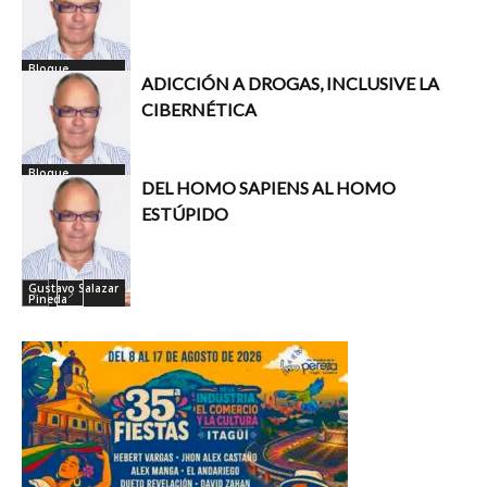
Bloque
Columnistas
ADICCIÓN A DROGAS, INCLUSIVE LA
Inicio
CIBERNÉTICA
Bloque
Columnistas
DEL HOMO SAPIENS AL HOMO
Inicio
ESTÚPIDO
Gustavo Salazar
Pineda