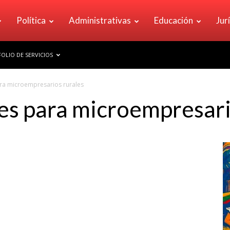
Política
Administrativas
Educación
Jur
OLIO DE SERVICIOS
ra microempresarios rurales
es para microempresari