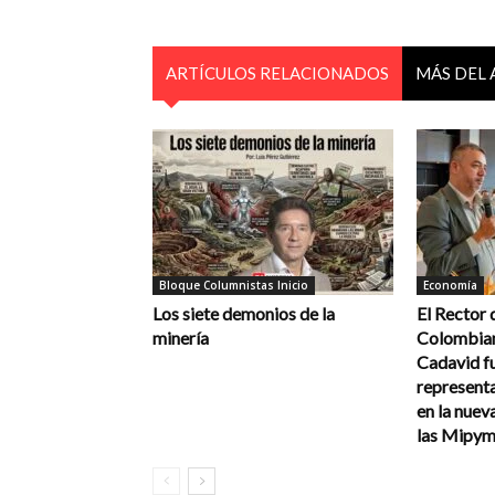
ARTÍCULOS RELACIONADOS
MÁS DEL
Bloque Columnistas Inicio
Economía
Los siete demonios de la
El Rector 
minería
Colombian
Cadavid f
represent
en la nue
las Mipym