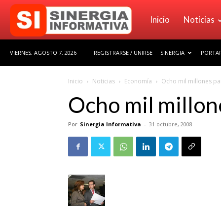
Sinergia
Inicio
Noticias
VIERNES, AGOSTO 7, 2026
REGISTRARSE / UNIRSE
SINERGIA
PORTAF
Informativa
Inicio
Noticias
Economía
Ocho mil millones pa
Ocho mil millon
Por
Sinergia Informativa
-
31 octubre, 2008