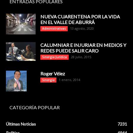
ENTRADAS POPULARES
NUEVA CUARENTENA POR LA VIDA
EN EL VALLE DE ABURRÁ
13 agosto, 2020
Administrativas
CALUMNIAR E INJURIAR EN MEDIOS Y
REDES PUEDE SALIR CARO
28 julio, 2015
Sinergia Jurídica
Roger Vélez
1 enero, 2014
Sinergia
CATEGORÍA POPULAR
Últimas Noticias
7231
Política
4944