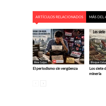
ARTÍCULOS RELACIONADOS
MÁS DEL
Mea Culpa
Bloque Colum
El periodismo sin vergüenza
Los siete 
minería