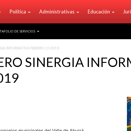
Política
Administrativas
Educación
Jur
TAFOLIO DE SERVICIOS
GIA INFORMATIVA FEBRERO 21/2019
ERO SINERGIA INFOR
019
concejos municipales del Valle de Aburrá