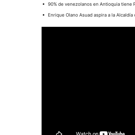
90% de venezolanos en Antioquia tiene 
Enrique Olano Asuad aspira a la Alcaldía