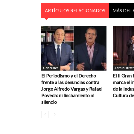
ARTÍCULOS RELACIONADOS
MÁS DEL
Generales
Administrati
El Periodismo y el Derecho
El II Gran
frente a las denuncias contra
marca el in
Jorge Alfredo Vargas y Rafael
de la Indus
Poveda: ni linchamiento ni
Cultura de
silencio