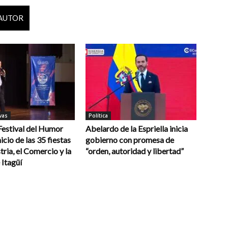
 AUTOR
vas
Política
 Festival del Humor
Abelardo de la Espriella inicia
icio de las 35 fiestas
gobierno con promesa de
tria, el Comercio y la
“orden, autoridad y libertad”
 Itagüí