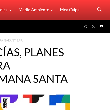
ídica
Medio Ambiente
Mea Culpa
RA GARANTIZAR...
ÍAS, PLANES
RA
EMANA SANTA