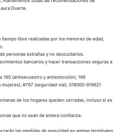
én, mantenemos todas las recomendaciones de
Laura Duarte.
 tiempo libre realizadas por los menores de edad,
o.
 de personas extrañas y no descuidarlos.
lecimientos bancarios y hacer transacciones seguras a
 165 (antisecuestro y antiextorsión), 166
 a mujeres), #767 (seguridad vial), 018000-919621
 ventanas de los hogares queden cerradas, incluso si es
rsonas que no sean de entera confianza.
eforzarán las medidas de seguridad en ambas terminales