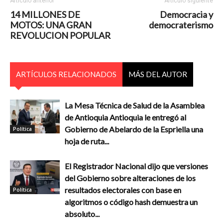
Artículo anterior
Artículo siguiente
14 MILLONES DE
Democracia y
MOTOS: UNA GRAN
democraterismo
REVOLUCION POPULAR
ARTÍCULOS RELACIONADOS
MÁS DEL AUTOR
La Mesa Técnica de Salud de la Asamblea
de Antioquia Antioquia le entregó al
Gobierno de Abelardo de la Espriella una
Política
hoja de ruta...
El Registrador Nacional dijo que versiones
del Gobierno sobre alteraciones de los
resultados electorales con base en
Política
algoritmos o código hash demuestra un
absoluto...