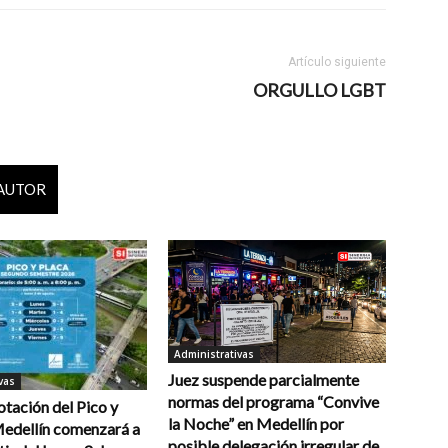
Artículo siguiente
ORGULLO LGBT
 AUTOR
Administrativas
Juez suspende parcialmente
vas
normas del programa “Convive
otación del Pico y
la Noche” en Medellín por
Medellín comenzará a
posible delegación irregular de