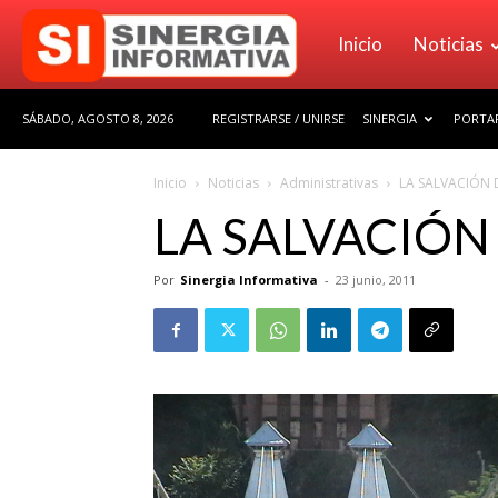
Sinergia
Inicio
Noticias
SÁBADO, AGOSTO 8, 2026
REGISTRARSE / UNIRSE
SINERGIA
PORTAF
Informativa
Inicio
Noticias
Administrativas
LA SALVACIÓN 
LA SALVACIÓN
Por
Sinergia Informativa
-
23 junio, 2011