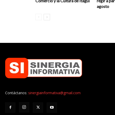
Comercio y la Cultura de Itagüí
regir a par
agosto
Contáctanos:
sinergiainformativa@gmail.com