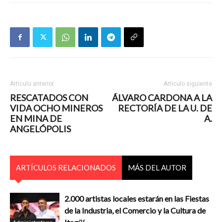
Artículo anterior
Artículo siguiente
RESCATADOS CON
ÁLVARO CARDONA A LA
VIDA OCHO MINEROS
RECTORÍA DE LA U. DE
EN MINA DE
A.
ANGELÓPOLIS
ARTÍCULOS RELACIONADOS
MÁS DEL AUTOR
2.000 artistas locales estarán en las Fiestas
de la Industria, el Comercio y la Cultura de