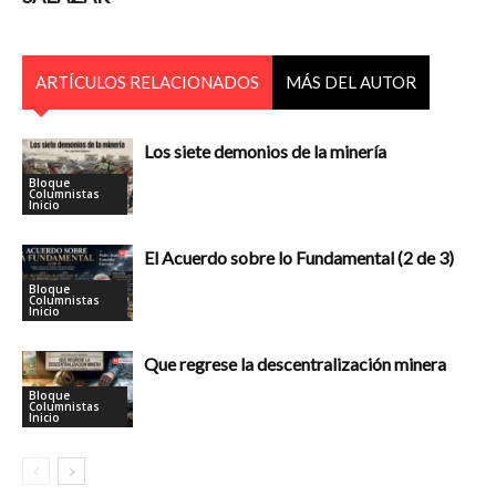
ARTÍCULOS RELACIONADOS
MÁS DEL AUTOR
Los siete demonios de la minería
Bloque
Columnistas
Inicio
El Acuerdo sobre lo Fundamental (2 de 3)
Bloque
Columnistas
Inicio
Que regrese la descentralización minera
Bloque
Columnistas
Inicio