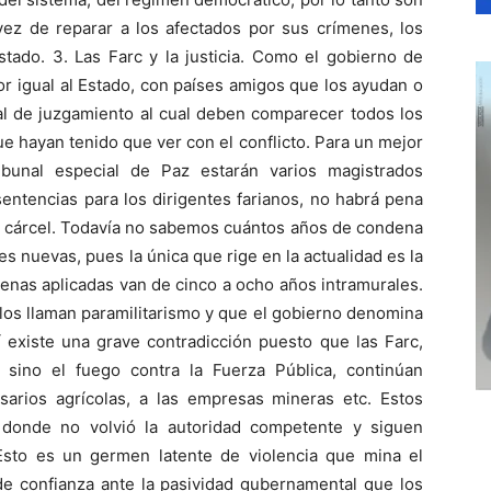
vez de reparar a los afectados por sus crímenes, los
stado. 3. Las Farc y la justicia. Como el gobierno de
or igual al Estado, con países amigos que los ayudan o
ial de juzgamiento al cual deben comparecer todos los
que hayan tenido que ver con el conflicto. Para un mejor
ribunal especial de Paz estarán varios magistrados
sentencias para los dirigentes farianos, no habrá pena
na cárcel. Todavía no sabemos cuántos años de condena
 nuevas, pues la única que rige en la actualidad es la
penas aplicadas van de cinco a ocho años intramurales.
ellos llaman paramilitarismo y que el gobierno denomina
xiste una grave contradicción puesto que las Farc,
 sino el fuego contra la Fuerza Pública, continúan
sarios agrícolas, a las empresas mineras etc. Estos
llí donde no volvió la autoridad competente y siguen
. Esto es un germen latente de violencia que mina el
a de confianza ante la pasividad gubernamental que los