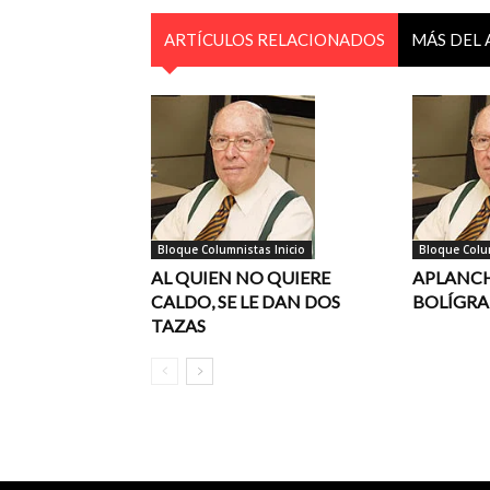
ARTÍCULOS RELACIONADOS
MÁS DEL
Bloque Columnistas Inicio
Bloque Colum
AL QUIEN NO QUIERE
APLANC
CALDO, SE LE DAN DOS
BOLÍGR
TAZAS