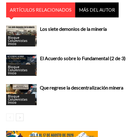
ARTÍCULOS RELACIONADOS
MÁS DEL AUTOR
Los siete demonios de la minería
Bloque
Columnistas
Inicio
El Acuerdo sobre lo Fundamental (2 de 3)
Bloque
Columnistas
Inicio
Que regrese la descentralización minera
Bloque
Columnistas
Inicio