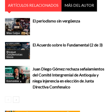
ARTÍCULOS RELACIONADOS
MÁS DEL AUTOR
El periodismo sin vergüenza
Mea Culpa
El Acuerdo sobre lo Fundamental (2 de 3)
Bloque
Columnistas
Inicio
Juan Diego Gómez rechaza señalamientos
del Comité Intergremial de Antioquia y
niega injerencia en elección de Junta
Economía
Directiva Comfenalco