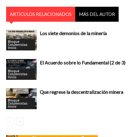
ARTÍCULOS RELACIONADOS
MÁS DEL AUTOR
Los siete demonios de la minería
Bloque
Columnistas
Inicio
El Acuerdo sobre lo Fundamental (2 de 3)
Bloque
Columnistas
Inicio
Que regrese la descentralización minera
Bloque
Columnistas
Inicio