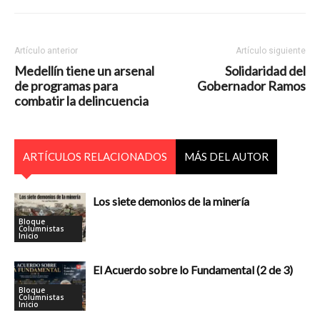
Artículo anterior
Artículo siguiente
Medellín tiene un arsenal
Solidaridad del
de programas para
Gobernador Ramos
combatir la delincuencia
ARTÍCULOS RELACIONADOS
MÁS DEL AUTOR
Los siete demonios de la minería
Bloque
Columnistas
Inicio
El Acuerdo sobre lo Fundamental (2 de 3)
Bloque
Columnistas
Inicio