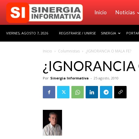
Sinergia
Inicio
Noticias
VIERNES, AGOSTO 7, 2026
REGISTRARSE / UNIRSE
SINERGIA
PORTAF
Informativa
Inicio
Columnistas
¿IGNORANCIA O MALA FE?
¿IGNORANCIA 
Por
Sinergia Informativa
-
25 agosto, 2010