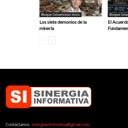
Bloque Columnistas Inicio
Bloque Colum
Los siete demonios de la
El Acuerdo
minería
Fundament
Contáctanos:
sinergiainformativa@gmail.com