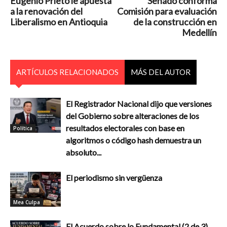
Eugenio Prieto le apuesta
Senado conforma
a la renovación del
Comisión para evaluación
Liberalismo en Antioquia
de la construcción en
Medellín
ARTÍCULOS RELACIONADOS
MÁS DEL AUTOR
El Registrador Nacional dijo que versiones
del Gobierno sobre alteraciones de los
resultados electorales con base en
Política
algoritmos o código hash demuestra un
absoluto...
El periodismo sin vergüenza
Mea Culpa
El Acuerdo sobre lo Fundamental (2 de 3)