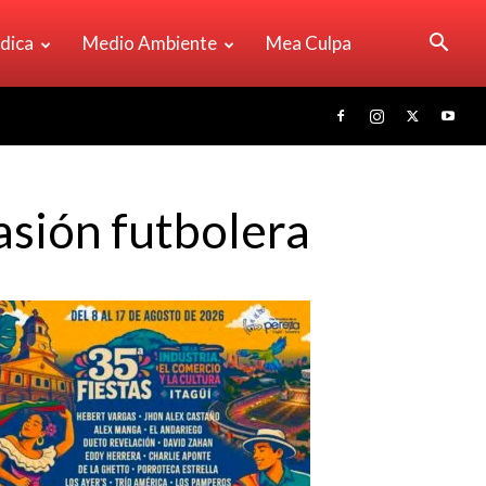
ídica
Medio Ambiente
Mea Culpa
asión futbolera