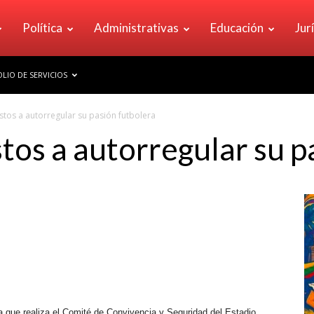
Política
Administrativas
Educación
Jur
LIO DE SERVICIOS
tos a autorregular su pasión futbolera
tos a autorregular su p
ca que realiza el Comité de Convivencia y Seguridad del Estadio