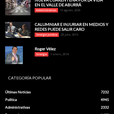
EN EL VALLE DE ABURRÁ
13 agosto, 2020
Administrativas
CALUMNIAR E INJURIAR EN MEDIOS Y
REDES PUEDE SALIR CARO
28 julio, 2015
Sinergia Jurídica
Roger Vélez
1 enero, 2014
Sinergia
CATEGORÍA POPULAR
Últimas Noticias
7232
Política
4945
Administrativas
2332