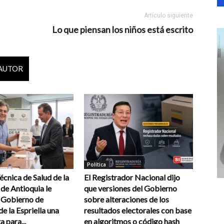
Artículo siguiente
Lo que piensan los niños está escrito
 AUTOR
Política
cnica de Salud de la
El Registrador Nacional dijo
de Antioquia le
que versiones del Gobierno
l Gobierno de
sobre alteraciones de los
e la Espriella una
resultados electorales con base
a para...
en algoritmos o código hash