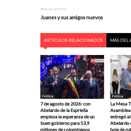
Artículo anterior
Juanes y sus amigos nuevos
ARTÍCULOS RELACIONADOS
MÁS DEL
Política
Política
7 de agosto de 2026: con
La Mesa Té
Abelardo de la Espriella
Asamblea 
empieza la esperanza de un
entregó a
buen gobierno para 53,9
Abelardo d
millones de colombianos
hoja de rut