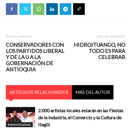
Artículo anterior
Artículo siguiente
CONSERVADORES CON
HIDROITUANGO, NO
LOS PARTIDOS LIBERAL
TODO ES PARA
Y DE LA U A LA
CELEBRAR
GOBERNACIÓN DE
ANTIOQUIA
ARTÍCULOS RELACIONADOS
MÁS DEL AUTOR
2.000 artistas locales estarán en las Fiestas
de la Industria, el Comercio y la Cultura de
Itagüí
Administrativas