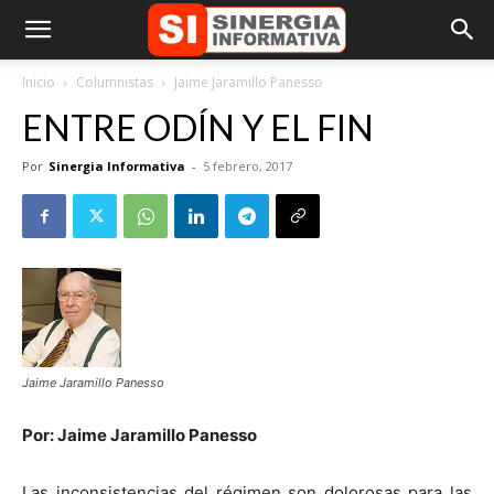
Inicio
Columnistas
Jaime Jaramillo Panesso
ENTRE ODÍN Y EL FIN
Por
Sinergia Informativa
-
5 febrero, 2017
Jaime Jaramillo Panesso
Por: Jaime Jaramillo Panesso
Las inconsistencias del régimen son dolorosas para las