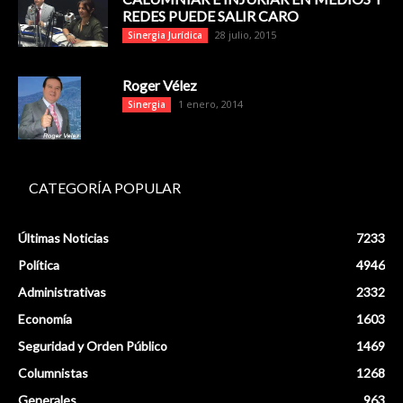
REDES PUEDE SALIR CARO
28 julio, 2015
Sinergia Jurídica
Roger Vélez
1 enero, 2014
Sinergia
CATEGORÍA POPULAR
Últimas Noticias
7233
Política
4946
Administrativas
2332
Economía
1603
Seguridad y Orden Público
1469
Columnistas
1268
Generales
963