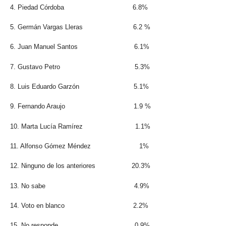
4. Piedad Córdoba
6.8%
5. Germán Vargas Lleras
6.2 %
6. Juan Manuel Santos
6.1%
7. Gustavo Petro
5.3%
8. Luis Eduardo Garzón
5.1%
9. Fernando Araujo
1.9 %
10. Marta Lucía Ramírez
1.1%
11. Alfonso Gómez Méndez
1%
12. Ninguno de los anteriores
20.3%
13. No sabe
4.9%
14. Voto en blanco
2.2%
15. No responde
0.9%