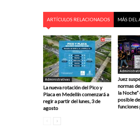
ARTÍCULOS RELACIONADOS
MÁS DEL
Administrati
Juez susp
Administrativas
normas de
La nueva rotación del Pico y
la Noche” 
Placa en Medellín comenzará a
posible de
regir a partir del lunes, 3 de
funciones 
agosto