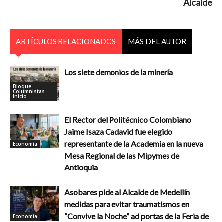
Alcalde
ARTÍCULOS RELACIONADOS
MÁS DEL AUTOR
Los siete demonios de la minería
Bloque
Columnistas
Inicio
El Rector del Politécnico Colombiano
Jaime Isaza Cadavid fue elegido
representante de la Academia en la nueva
Economía
Mesa Regional de las Mipymes de
Antioquia
Asobares pide al Alcalde de Medellín
medidas para evitar traumatismos en
“Convive la Noche” ad portas de la Feria de
Economía