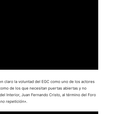
en claro la voluntad del EGC como uno de los actores
como de los que necesitan puertas abiertas y no
el Interior, Juan Fernando Cristo, al término del Foro
 no repetición»
.