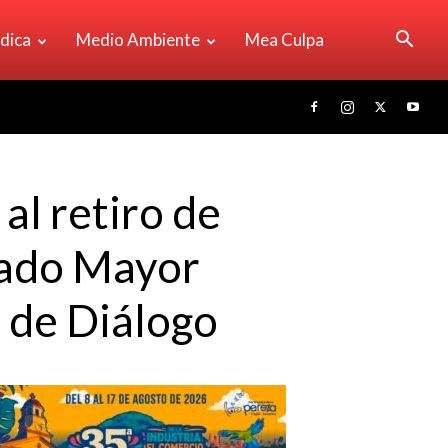
ídica
Medio Ambiente
Mea Culpa
al retiro de
stado Mayor
a de Diálogo