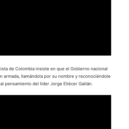
nista de Colombia insiste en que el Gobierno nacional
ión armada, llamándola por su nombre y reconociéndole
 al pensamiento del líder Jorge Eliécer Gaitán.