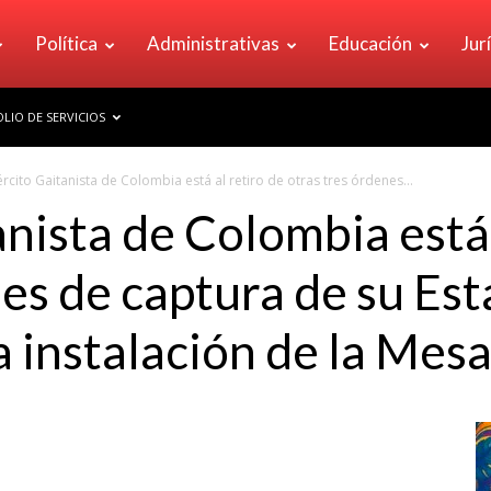
Política
Administrativas
Educación
Jur
LIO DE SERVICIOS
jército Gaitanista de Colombia está al retiro de otras tres órdenes...
anista de Colombia está 
nes de captura de su E
a instalación de la Mes