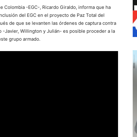
 de Colombia -EGC-, Ricardo Giraldo, informa que ha
nclusión del EGC en el proyecto de Paz Total del
ués de que se levanten las órdenes de captura contra
Javier, Willington y Julián- es posible proceder a la
este grupo armado.