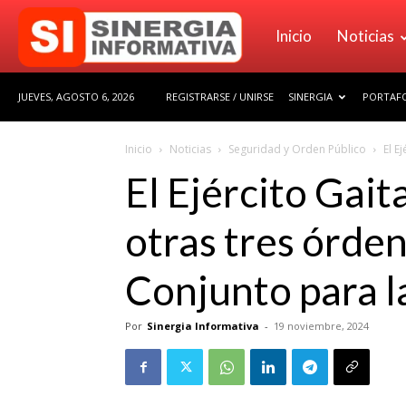
Sinergia
Inicio
Noticias
JUEVES, AGOSTO 6, 2026
REGISTRARSE / UNIRSE
SINERGIA
PORTAFO
Informativa
Inicio
Noticias
Seguridad y Orden Público
El E
El Ejército Gait
otras tres órde
Conjunto para l
Por
Sinergia Informativa
-
19 noviembre, 2024