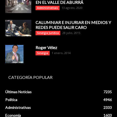
EN EL VALLE DE ABURRÁ
13 agosto, 2020
Administrativas
CALUMNIAR E INJURIAR EN MEDIOS Y
REDES PUEDE SALIR CARO
28 julio, 2015
Sinergia Jurídica
Roger Vélez
1 enero, 2014
Sinergia
CATEGORÍA POPULAR
Últimas Noticias
7235
Política
4946
Administrativas
2333
Economía
1603