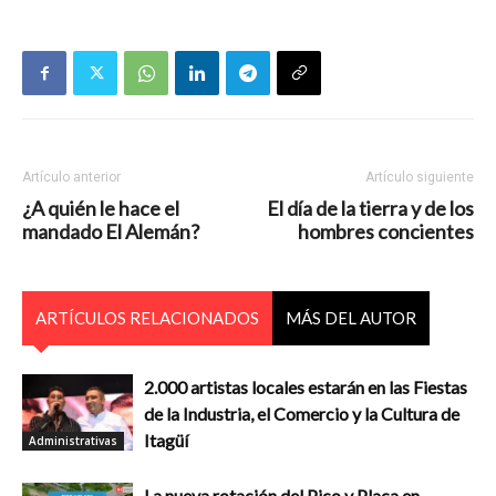
Artículo anterior
Artículo siguiente
¿A quién le hace el
El día de la tierra y de los
mandado El Alemán?
hombres concientes
ARTÍCULOS RELACIONADOS
MÁS DEL AUTOR
2.000 artistas locales estarán en las Fiestas
de la Industria, el Comercio y la Cultura de
Itagüí
Administrativas
La nueva rotación del Pico y Placa en